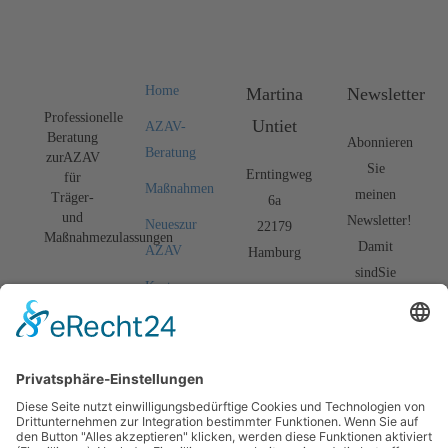
Home
Martina
Newsletter
Professionelle
Untiet
AZAV-
Beratung
Abonnieren
Beratung
zur AZAV
Sie
Erntingweg
für
Maßnahmen
meinen
Träger-
6a
und
Newsletter!
Neues zur
22179
Maßnahmezulassungen
Damit
AZAV
Hamburg
sind Sie
Kosten
info@azav.com.de
bestens
senken
über
Tel
Seminare
aktuelle
0151-
News und
TN-
127 79
Entwicklungen
Verwaltung
667
zur AZAV
Team