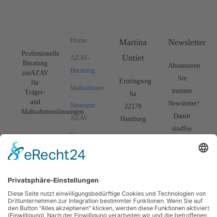
Home
Martina
Newsletter
Professionelle
Untiet
AZAV-
Beratung
Abonnieren
Beratung
zur AZAV
Sie
Erntingweg
für
Maßnahmen
meinen
Träger-
6a
und
Newsletter!
Neues zur
22179
Maßnahmezulassungen
Damit
AZAV
Hamburg
sind Sie
Kosten
info@azav.com.de
bestens
senken
über
Tel
Seminare
aktuelle
0151-
News und
TN-
127 79
Entwicklungen
Verwaltung
667
zur AZAV
Team
informiert.