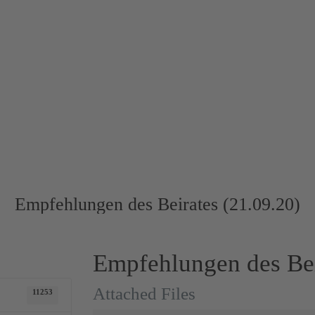
AZAV-Zertifizierung
Maßnahmen
Neues zur AZAV
Seminare
Team
Kontakt
Empfehlungen des Beirates (21.09.20)
Empfehlungen des Bei
Attached Files
11253