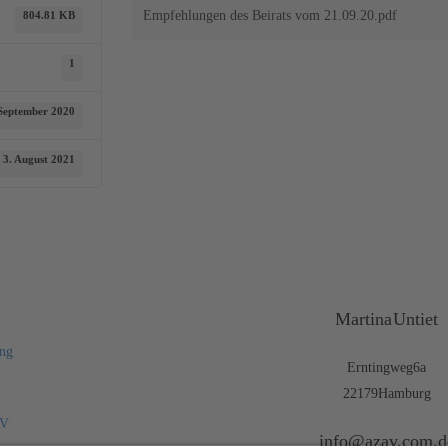
Empfehlungen des Beirats vom 21.09.20.pdf
804.81 KB
1
 September 2020
3. August 2021
Martina Untiet
ng
Erntingweg 6a
22179 Hamburg
AV
info@azav.com.d