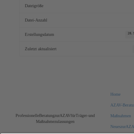
Dateigröße
Datei-Anzahl
28.
Erstellungsdatum
Zuletzt aktualisiert
Home
AZAV-Beratu
Professionelle Beratung zur AZAV für Träger- und
Maßnahmen
Maßnahmezulassungen
Neues zur AZ