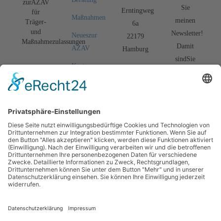
zur AZAV
Sie
Erntingweg
für
Maßnahmen
meinen
Träger-
6a
und
Newsletter!
Neues zur
22179
Maßnahmezulassungen
Damit
AZAV
Hamburg
sind Sie
Kosten
info@azav.com.de
bestens
senken
über
Tel
Seminare
aktuelle
0151-
News und
TN-
127 79
Entwicklungen
Verwaltung
667
zur AZAV
Team
informiert.
Kontakt
Jetzt anmelde
Shop