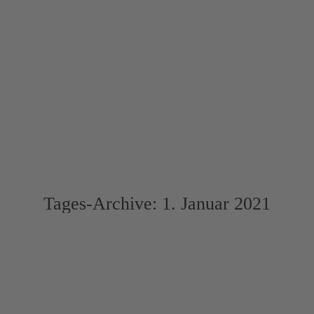
AZAV-Zertifizierung
Maßnahmen
Neues zur AZAV
Seminare
Team
Kontakt
Tages-Archive:
1. Januar 2021