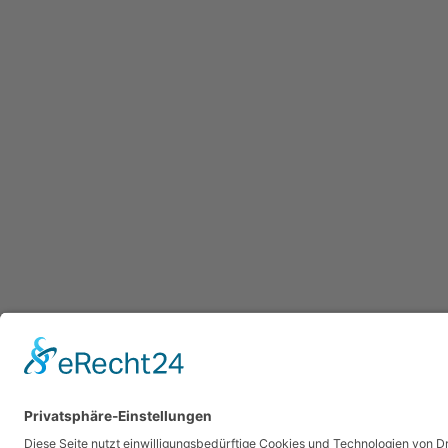
01.01.2021: neuer BDKS für
Aktivierungsmaßnahmen
Archiv
Von
Martina Untiet
1. Januar 2021
Wegen der Zusammenlegung die Ziele 1 und 2, gilt für alle ab 2021